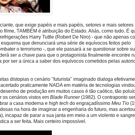
uciante, que exige papéis e mais papéis, setores e mais setores
no filme, TAMBÉM é atribuição do Estado. Aliás, como tudo. É 
efrigerações Harry Tuttle (Robert De Niro) - que não apenas c
um esquema que denunciará uma série de equívocos feitos pelo
ater o terrorismo -, que ele passará a se questionar sobre s
derá ser a chave para que o protagonista finalmente encontre n
ga por ser a única a saber dos equívocos cometidos pelas autori
tas distopias o cenário "futurista" imaginado dialoga efetivam
 acertado praticamente NADA em matéria de tecnologias vindou
 desenho de produção em muitos casos é tão caótico, tão poluíd
r os cenários vistos em
Blade Runner
(1982). O contraponto ser
mbrar a casa moderna e
high tech
do engraçadíssimo
Meu Tio
(1
uvidosas na hora de imaginar a engenharia do futuro, mas acerto
a), incapaz de parar a sua janta em meio a um violento e sangr
ica a ser feita. Mais certeiro impossível.