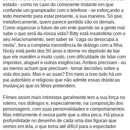
estado - como no caso do comovente instante em que
confunde um grampeador com o telefone - se esforçando a
todo momento para estar presente, a sua maneira. Só que,
metaforicamente, quem parece perdido são os demais.
Como organizar o futuro de um ente querido se a gente mal
sabe o que será da nossa vida? Bitty está insatisfeita com o
seu relacionamento, sem saber se "caga ou desocupa a
moita", fora a completa inexistência de diálogo com a filha.
Nicky está perto dos 50 anos e dorme no depósito de bar
que ele mantém a muito custo, com dificuldade de lidar com
impostos, aluguel e outras exigências. Ambos precisam - ou
ao menos acham que precisam - tomar decisões sobre a
vida dos pais. Mas e as suas? Em meio a isso tudo há um
pai autoritário e religioso que não admite essas drásticas
mudanças que os filhos pretendem.
Filmes assim mais intimistas geralmente tem a sua força no
roteiro, nos diálogos e, especialmente, na composição dos
personagens, com suas personalidades e comportamentos.
Mas infelizmente é nessa parte que a obra peca. Há pouca
profundidade no desenho de cada uma das figuras que
vemos em tela, o que torna até difícil para o espectador