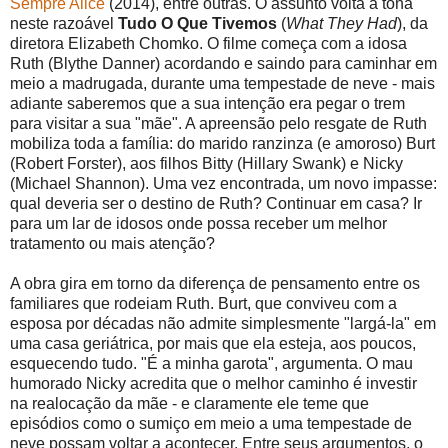
Sempre Alice
(2014), entre outras. O assunto volta à tona
neste razoável
Tudo O Que Tivemos
(
What They Had
), da
diretora Elizabeth Chomko. O filme começa com a idosa
Ruth (Blythe Danner) acordando e saindo para caminhar em
meio a madrugada, durante uma tempestade de neve - mais
adiante saberemos que a sua intenção era pegar o trem
para visitar a sua "mãe". A apreensão pelo resgate de Ruth
mobiliza toda a família: do marido ranzinza (e amoroso) Burt
(Robert Forster), aos filhos Bitty (Hillary Swank) e Nicky
(Michael Shannon). Uma vez encontrada, um novo impasse:
qual deveria ser o destino de Ruth? Continuar em casa? Ir
para um lar de idosos onde possa receber um melhor
tratamento ou mais atenção?
A obra gira em torno da diferença de pensamento entre os
familiares que rodeiam Ruth. Burt, que conviveu com a
esposa por décadas não admite simplesmente "largá-la" em
uma casa geriátrica, por mais que ela esteja, aos poucos,
esquecendo tudo. "É a minha garota", argumenta. O mau
humorado Nicky acredita que o melhor caminho é investir
na realocação da mãe - e claramente ele teme que
episódios como o sumiço em meio a uma tempestade de
neve possam voltar a acontecer. Entre seus argumentos, o