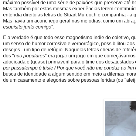
máximo possível de uma série de paixões que preservo até hoje 
Mas também por estas mesmas experiências terem contribuí
entendia direito as letras de Stuart Murdoch e companhia - al
Mas havia um aconchego geral nas melodias, como um abraço 
esquisito junto comigo
".
E a verdade é que todo esse magnetismo indie do coletivo, q
um senso de humor corrosivo e verborrágico, possibilitou aos
desejos - um tipo de refúgio. Naquelas letras cheias de referê
dos "
não populares
" era jogar um jogo em que começávamos 
adocicada e (quase) primaveril para o time dos desajustados 
por passatempo é triste / Por que você não me conduz ao fim 
busca de identidade a algum sentido em meio a dilemas mora
de um casamento e alegorias sobre pessoas feridas (ou "aleij