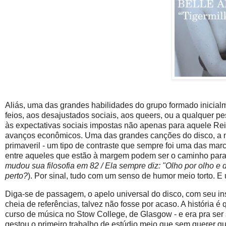
Aliás, uma das grandes habilidades do grupo formado inicialme
feios, aos desajustados sociais, aos queers, ou a qualquer 
às expectativas sociais impostas não apenas para aquele Rei
avanços econômicos. Uma das grandes canções do disco, a
primaveril - um tipo de contraste que sempre foi uma das mar
entre aqueles que estão à margem podem ser o caminho para 
mudou sua filosofia em 82 / Ela sempre diz: "Olho por olho e
perto?
). Por sinal, tudo com um senso de humor meio torto. 
Diga-se de passagem, o apelo universal do disco, com seu inst
cheia de referências, talvez não fosse por acaso. A história 
curso de música no Stow College, de Glasgow - e era pra se
gestou o primeiro trabalho de estúdio meio que sem querer qu