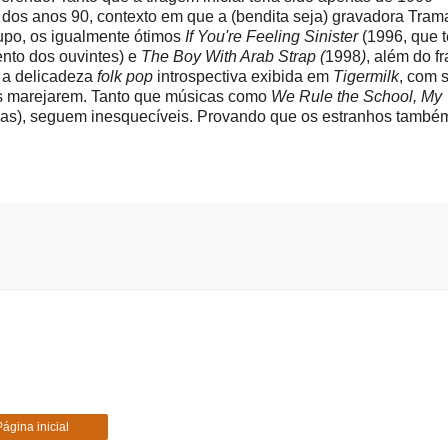
 dos anos 90, contexto em que a (bendita seja) gravadora Tram
rupo, os igualmente ótimos
If You're Feeling Sinister
(1996, que 
ento dos ouvintes) e
The Boy With Arab Strap (
1998
)
, além do f
 a delicadeza
folk
pop
introspectiva exibida em
Tigermilk
, com 
fãs marejarem. Tanto que músicas como
We Rule the School, My
odas), seguem inesquecíveis. Provando que os estranhos també
Página inicial