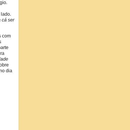
gio.
 lado.
 cá ser
as com
s
parte
ra
dade
sobre
no dia