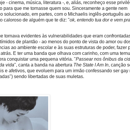
- cinema, música, literatura -, e, aliás, reconheço esse privilé
do para que me tornasse quem sou. Sinceramente a gente nem
go solucionado, em partes, com o Michaelis inglês-português ao
caloroso de alguém que te diz: "
ok, entendo tua dor e vem pra
ue tornava evidentes às vulnerabilidades que eram confrontad
 tímidos de plantão - ao menos do ponto de vista do amor ou do
ncias ao ambiente escolar e às suas estruturas de poder, fazer 
atrás. E ter uma banda que olhava com carinho, com uma ternu
era conquistar uma pequena vitória. "
Passear nos ônibus da ci
da vida
", canta a banda na abertura
The State I Am In
, canção 
is e afetivos, que evoluem para um irmão confessando ser gay 
adas") sendo libertadas de suas muletas.