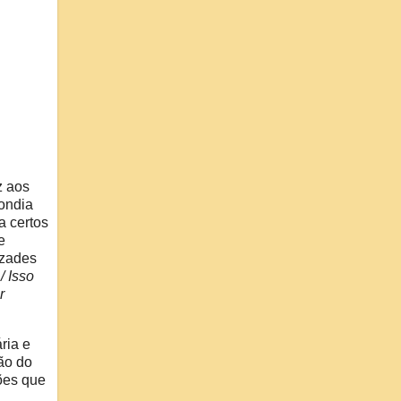
z aos
pondia
a certos
e
izades
/ Isso
r
ria e
são do
ões que