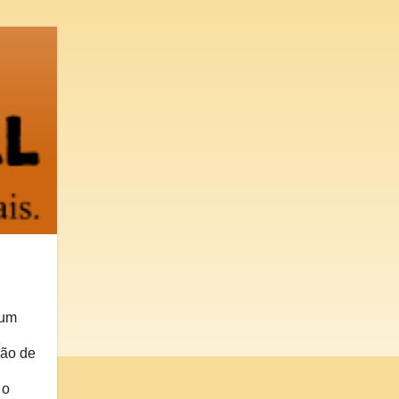
 um
hão de
 o