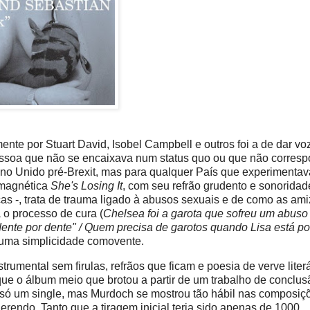
nte por Stuart David, Isobel Campbell e outros foi a de dar vo
pessoa que não se encaixava num status quo ou que não corres
no Unido pré-Brexit, mas para qualquer País que experimentav
 magnética
She's Losing It
, com seu refrão grudento e sonoridad
cas -, trata de trauma ligado à abusos sexuais e de como as am
o processo de cura (
Chelsea foi a garota que sofreu um abuso 
 dente por dente" / Quem precisa de garotos quando Lisa está po
E uma simplicidade comovente.
rumental sem firulas, refrãos que ficam e poesia de verve literá
é que o álbum meio que brotou a partir de um trabalho de conclu
r só um single, mas Murdoch se mostrou tão hábil nas composiç
erendo. Tanto que a tiragem inicial teria sido apenas de 1000