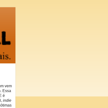
bum vem
o. Essa
E é
B,
indie
 ótimas