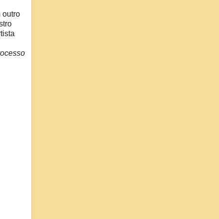
 outro
stro
tista
rocesso