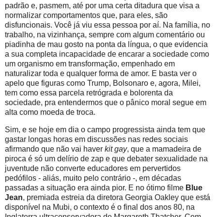
padrão e, pasmem, até por uma certa ditadura que visa a
normalizar comportamentos que, para eles, são
disfuncionais. Você já viu essa pessoa por aí. Na família, no
trabalho, na vizinhança, sempre com algum comentário ou
piadinha de mau gosto na ponta da língua, o que evidencia
a sua completa incapacidade de encarar a sociedade como
um organismo em transformação, empenhado em
naturalizar toda e qualquer forma de amor. E basta ver o
apelo que figuras como Trump, Bolsonaro e, agora, Milei,
tem como essa parcela retrógrada e bolorenta da
sociedade, pra entendermos que o pânico moral segue em
alta como moeda de troca.
Sim, e se hoje em dia o campo progressista ainda tem que
gastar longas horas em discussões nas redes sociais
afirmando que não vai haver
kit gay
, que a mamadeira de
piroca é só um delírio de zap e que debater sexualidade na
juventude não converte educadores em pervertidos
pedófilos - aliás, muito pelo contrário -, em décadas
passadas a situação era ainda pior. E no ótimo filme
Blue
Jean
, premiada estreia da diretora Georgia Oakley que está
disponível na Mubi, o contexto é o final dos anos 80, na
Inglaterra ultraconservadora de Margareth Thatcher. Com