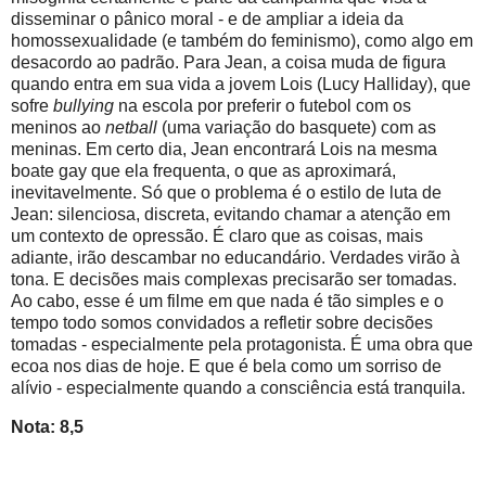
disseminar o pânico moral - e de ampliar a ideia da
homossexualidade (e também do feminismo), como algo em
desacordo ao padrão. Para Jean, a coisa muda de figura
quando entra em sua vida a jovem Lois (Lucy Halliday), que
sofre
bullying
na escola por preferir o futebol com os
meninos ao
netball
(uma variação do basquete) com as
meninas. Em certo dia, Jean encontrará Lois na mesma
boate gay que ela frequenta, o que as aproximará,
inevitavelmente. Só que o problema é o estilo de luta de
Jean: silenciosa, discreta, evitando chamar a atenção em
um contexto de opressão. É claro que as coisas, mais
adiante, irão descambar no educandário. Verdades virão à
tona. E decisões mais complexas precisarão ser tomadas.
Ao cabo, esse é um filme em que nada é tão simples e o
tempo todo somos convidados a refletir sobre decisões
tomadas - especialmente pela protagonista. É uma obra que
ecoa nos dias de hoje. E que é bela como um sorriso de
alívio - especialmente quando a consciência está tranquila.
Nota: 8,5