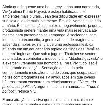
Ainda que frequente uma boate
gay
, tenha uma namorada,
Viv (a ótima Kerrie Hayes), e esteja habituada aos
ambientes mais plurais, Jean tem dificuldade em expressar
sua sexualidade mais livremente. Em, efetivamente, sair do
armário. É uma situação complexa, inegavelmente, já que a
protagonista prefere manter uma vida mais reservada até
mesmo para preservar o seu emprego. A sociedade, com
todo o seu preconceito, a gente sabe, pode reagir mal ao
saber da simples existência de uma professora lésbica
atuando em um educandário repleto de filhos das "famílias
de bem" inglesas. Que sob o jugo de Thatcher se sentem
autorizadas a combater a indecência, a "ditadura gayzista" e
a exercer livremente sua homofobia. Para Viv, tudo isso é
uma grande decepção. Sensação ampliada pelo
comportamento meio alienante de Jean, que ocupa suas
noites com programas de TV antiquados em que jovens
héteros tentam encontrar um relacionamento. "
Nem tudo
precisa ser político
", argumenta Jean à namorada. "
Tudo é
político
", retruca Viv.
E uma atração televisiva que replica tanto machismo e
misoginia certamente é parte da campanha que visa a