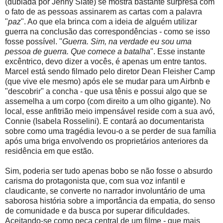
(dublada por Jenny Slate) se mostra bastante surpresa com
o fato de as pessoas assinarem as cartas com a palavra
"
paz
". Ao que ela brinca com a ideia de alguém utilizar
guerra na conclusão das correspondências - como se isso
fosse possível. "
Guerra. Sim, na verdade eu sou uma
pessoa de guerra. Que comece a batalha
". Esse instante
excêntrico, devo dizer a vocês, é apenas um entre tantos.
Marcel está sendo filmado pelo diretor Dean Fleisher Camp
(que vive ele mesmo) após ele se mudar para um Airbnb e
"descobrir" a concha - que usa tênis e possui algo que se
assemelha a um corpo (com direito a um olho gigante). No
local, esse anfitrião meio impensável reside com a sua avó,
Connie (Isabela Rosselini). E contará ao documentarista
sobre como uma tragédia levou-o a se perder de sua família
após uma briga envolvendo os proprietários anteriores da
residência em que estão.
Sim, poderia ser tudo apenas bobo se não fosse o absurdo
carisma do protagonista que, com sua voz infantil e
claudicante, se converte no narrador involuntário de uma
saborosa história sobre a importância da empatia, do senso
de comunidade e da busca por superar dificuldades.
Aceitando-se como peça central de um filme - que mais