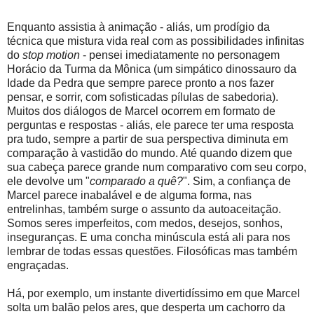
Enquanto assistia à animação - aliás, um prodígio da
técnica que mistura vida real com as possibilidades infinitas
do
stop motion
- pensei imediatamente no personagem
Horácio da Turma da Mônica (um simpático dinossauro da
Idade da Pedra que sempre parece pronto a nos fazer
pensar, e sorrir, com sofisticadas pílulas de sabedoria).
Muitos dos diálogos de Marcel ocorrem em formato de
perguntas e respostas - aliás, ele parece ter uma resposta
pra tudo, sempre a partir de sua perspectiva diminuta em
comparação à vastidão do mundo. Até quando dizem que
sua cabeça parece grande num comparativo com seu corpo,
ele devolve um "
comparado a quê?
". Sim, a confiança de
Marcel parece inabalável e de alguma forma, nas
entrelinhas, também surge o assunto da autoaceitação.
Somos seres imperfeitos, com medos, desejos, sonhos,
inseguranças. E uma concha minúscula está ali para nos
lembrar de todas essas questões. Filosóficas mas também
engraçadas.
Há, por exemplo, um instante divertidíssimo em que Marcel
solta um balão pelos ares, que desperta um cachorro da