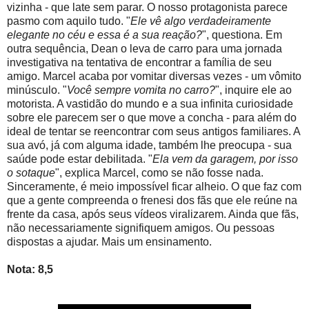
vizinha - que late sem parar. O nosso protagonista parece
pasmo com aquilo tudo. "
Ele vê algo verdadeiramente
elegante no céu e essa é a sua reação?
", questiona. Em
outra sequência, Dean o leva de carro para uma jornada
investigativa na tentativa de encontrar a família de seu
amigo. Marcel acaba por vomitar diversas vezes - um vômito
minúsculo. "
Você sempre vomita no carro?
", inquire ele ao
motorista. A vastidão do mundo e a sua infinita curiosidade
sobre ele parecem ser o que move a concha - para além do
ideal de tentar se reencontrar com seus antigos familiares. A
sua avó, já com alguma idade, também lhe preocupa - sua
saúde pode estar debilitada. "
Ela vem da garagem, por isso
o sotaque
", explica Marcel, como se não fosse nada.
Sinceramente, é meio impossível ficar alheio. O que faz com
que a gente compreenda o frenesi dos fãs que ele reúne na
frente da casa, após seus vídeos viralizarem. Ainda que fãs,
não necessariamente signifiquem amigos. Ou pessoas
dispostas a ajudar. Mais um ensinamento.
Nota: 8,5