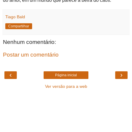
do amor, em um mundo que parece à beira do caos.
Tiago Bald
Compartilhar
Nenhum comentário:
Postar um comentário
‹
›
Página inicial
Ver versão para a web