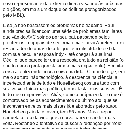
novo representante da extrema direita visando às próximas
eleições, em mais um daqueles delírios protagonizados
pelo MBL).
E se já não bastassem os problemas no trabalho, Paul
ainda precisa lidar com uma série de problemas familiares
que vão do AVC sofrido por seu pai, passando pelos
problemas conjugais de seu irmão mais novo Aurelién - um
restaurador de obras de arte que tem dificuldade de lidar
com sua peculiar esposa Indy -, até chegar à sua irmã
Cécille, que parece ter uma resposta pra tudo na religião (o
que tornará o protagonista ainda mais impaciente). É muita
coisa acontecendo, muita coisa pra lidar. O mundo urge, em
meio ao turbilhão tecnológico, à descrença na ciência, a
incerteza diante de tudo e Houellebecq costura tudo com
sua verve cínica mas poética, iconoclasta, mas sensível. É
tudo meio imprevisível. Aliás, como a própria vida - o que é
comprovado pelos acontecimentos do último ato, que se
inscrevem entre os mais tristes já elaborados pelo autor.
Houelebecq ainda é jovem, tem 66 anos. Mas chegou
naquela altura da vida que a curva parece não ter mais
volta. Restando a tentativa de buscar a redenção por meio