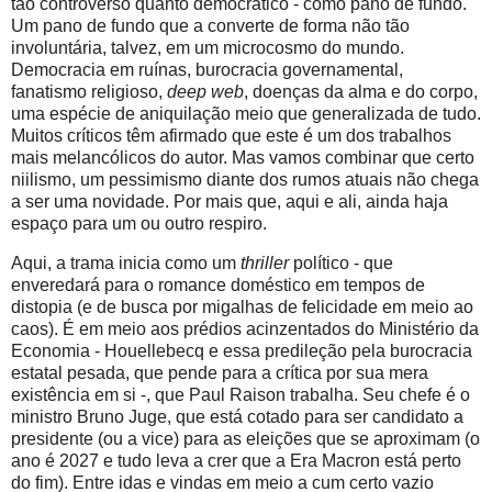
tão controverso quanto democrático - como pano de fundo.
Um pano de fundo que a converte de forma não tão
involuntária, talvez, em um microcosmo do mundo.
Democracia em ruínas, burocracia governamental,
fanatismo religioso,
deep web
, doenças da alma e do corpo,
uma espécie de aniquilação meio que generalizada de tudo.
Muitos críticos têm afirmado que este é um dos trabalhos
mais melancólicos do autor. Mas vamos combinar que certo
niilismo, um pessimismo diante dos rumos atuais não chega
a ser uma novidade. Por mais que, aqui e ali, ainda haja
espaço para um ou outro respiro.
Aqui, a trama inicia como um
thriller
político - que
enveredará para o romance doméstico em tempos de
distopia (e de busca por migalhas de felicidade em meio ao
caos). É em meio aos prédios acinzentados do Ministério da
Economia - Houellebecq e essa predileção pela burocracia
estatal pesada, que pende para a crítica por sua mera
existência em si -, que Paul Raison trabalha. Seu chefe é o
ministro Bruno Juge, que está cotado para ser candidato a
presidente (ou a vice) para as eleições que se aproximam (o
ano é 2027 e tudo leva a crer que a Era Macron está perto
do fim). Entre idas e vindas em meio a cum certo vazio