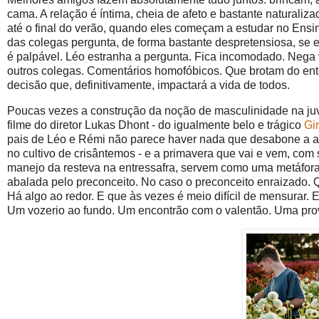
cama. A relação é íntima, cheia de afeto e bastante naturali
até o final do verão, quando eles começam a estudar no Ensi
das colegas pergunta, de forma bastante despretensiosa, se 
é palpável. Léo estranha a pergunta. Fica incomodado. Neg
outros colegas. Comentários homofóbicos. Que brotam do ento
decisão que, definitivamente, impactará a vida de todos.
Poucas vezes a construção da noção de masculinidade na ju
filme do diretor Lukas Dhont - do igualmente belo e trágico
Gi
pais de Léo e Rémi não parece haver nada que desabone a am
no cultivo de crisântemos - e a primavera que vai e vem, com
manejo da resteva na entressafra, servem como uma metáfora 
abalada pelo preconceito. No caso o preconceito enraizado. 
Há algo ao redor. E que às vezes é meio difícil de mensurar.
Um vozerio ao fundo. Um encontrão com o valentão. Uma prov