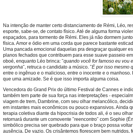
Na intenção de manter certo distanciamento de Rémi, Léo, res
esporte, sabe-se, de contato físico. Até de alguma forma vio
espaçados, para tormento de Rémi. Eles já não dormem junt
física. Amor e ódio em uma corda que parece bastante estica
Uma pancada emocional daquelas pra desgraçar qualquer es
planos fechados que contribuem para esse suave passeio em 
oboé, enquanto Léo brinca: "
quando você for famoso eu vou es
vergonha
", retruca o candidato a músico. "
É por isso mesmo q
entre o ingênuo e o malicioso, entre o inocente e o manhoso.
que uma amizade. Se é que isso importa alguma coisa.
Vencedora do Grand Prix do último Festival de Cannes e indi
também tem parte de sua força nas interpretações - especia
viagem de trem, Dambrine, com seu olhar melancólico, decid
em instantes mais econômicos ou pouco expansivos. Ainda q
terapia coletiva diante da hipocrisia de todos ali, é o seu ol
retornará durante um comovente "reencontro" com Sophie (Ém
simbólico precisa ser quebrado para que o braço possa volta
ausência. De vazio. Os crisântemos florescem bem nutridos, fo