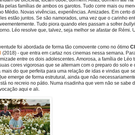
zada pelas famílias de ambos os garotos. Tudo corre mais ou me
no Médio. Novas vivências, experiências. Amizades. Em certo 
eles estão juntos. Se são namorados, uma vez que o carinho ent
a veementemente. Tudo piora quando eles passam a sofrer
bully
rno. Léo resolve que, talvez, seja melhor se afastar de Rémi.
ventude foi abordada de forma tão comovente como no ótimo
C
rl
(2018) - que entra em cartaz nos cinemas nessa semana. Par
izade entre os dois adolescentes. Amorosa, a família de Léo t
 suas cores vigorosas que se alternam com o preparo do solo e 
mais do que perfeita para uma relação de idas e vindas que s
Que emerge de forma estrutural, ainda que não necessariamente
 Está no recreio no pátio. Numa risadinha que vem não se sabe 
ocação aqui e ali.