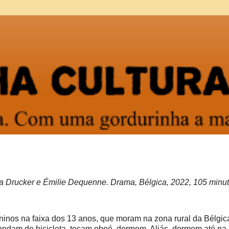
 Drucker e Émilie Dequenne. Drama, Bélgica, 2022, 105 minut
nos na faixa dos 13 anos, que moram na zona rural da Bélgic
 andam de bicicleta, tocam oboé, dormem. Aliás, dormem até n