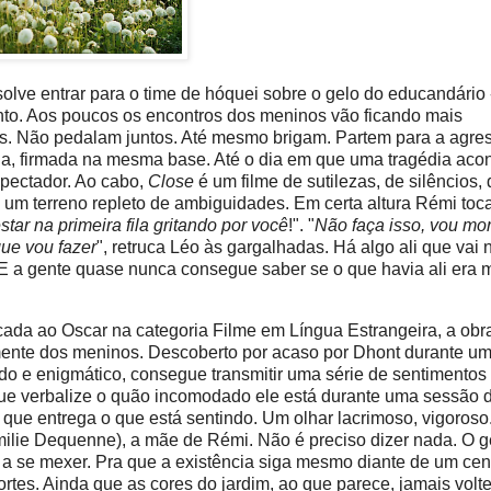
olve entrar para o time de hóquei sobre o gelo do educandário
lento. Aos poucos os encontros dos meninos vão ficando mais
os. Não pedalam juntos. Até mesmo brigam. Partem para a agre
da, firmada na mesma base. Até o dia em que uma tragédia aco
pectador. Ao cabo,
Close
é um filme de sutilezas, de silêncios,
um terreno repleto de ambiguidades. Em certa altura Rémi toc
tar na primeira fila gritando por você
!". "
Não faça isso, vou mor
ue vou fazer
", retruca Léo às gargalhadas. Há algo ali que vai n
 E a gente quase nunca consegue saber se o que havia ali era 
cada ao Oscar na categoria Filme em Língua Estrangeira, a obr
lmente dos meninos. Descoberto por acaso por Dhont durante u
ido e enigmático, consegue transmitir uma série de sentimento
ue verbalize o quão incomodado ele está durante uma sessão 
har que entrega o que está sentindo. Um olhar lacrimoso, vigoros
ilie Dequenne), a mãe de Rémi. Não é preciso dizer nada. O 
r a se mexer. Pra que a existência siga mesmo diante de um cen
rtes. Ainda que as cores do jardim, ao que parece, jamais volt