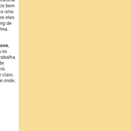
nos bem
dia uma
re eles
ing
de
 Uma
lose
,
a os
rabalha
de
erá
 claro.
de onde.