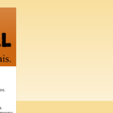
os.
a.
a mesma