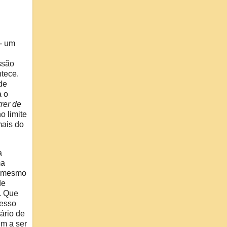
 - um
ssão
ntece.
 de
a o
rer de
o limite
mais do
a
ma
s mesmo
de
o. Que
gesso
ário de
em a ser