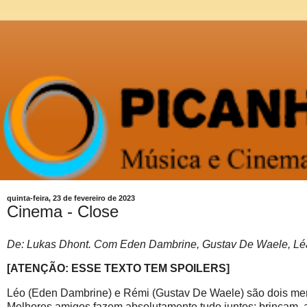
quinta-feira, 23 de fevereiro de 2023
Cinema - Close
De: Lukas Dhont. Com Eden Dambrine, Gustav De Waele, Léa
[ATENÇÃO: ESSE TEXTO TEM SPOILERS]
Léo (Eden Dambrine) e Rémi (Gustav De Waele) são dois meni
Melhores amigos fazem absolutamente tudo juntos: brincam,