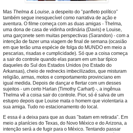
Mas
Thelma & Louise
, a despeito do "panfleto político"
também segue inesquecível como narrativa de ação e
aventura. O filme começa com as duas amigas - Thelma,
uma dona de casa de vidinha ordinária (Davis) e Louise,
uma garçonete sem muitas perspectivas (Sarandon) - com a
intenção de fazer uma viagem de final de semana (ocasião
em que terão uma espécie de folga do MUNDO em meio a
pescarias, risadas e cumplicidade). Só que a coisa começa
a sair do controle quando elas param em um bar típico
daqueles do Sul dos Estados Unidos (no Estado do
Arkansas), cheio de rednecks imbecilizados, que misturam
religião, armas, motos e comportamento provinciano em
igual medida. Depois de dançar e flertar com um desses
sujeitos - um certo Harlan (Timothy Carhart) -, a ingênua
Thelma vê a coisa sair do controle. Pior, só é salva de um
estupro depois que Louise mata o homem que violentaria a
sua amiga. Tudo no estacionamento do local.
E essa é a deixa para que as duas "batam em retirada". Em
meio a planícies do Texas, do Novo México e do Arizona, a
intenção será a de fugir para o México. Tentando passar