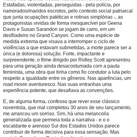
Estafadas, violentadas, perseguidas - pela polícia, por
namorados/maridos escrotos, pelo contexto social patriarcal
que junta ocupações patéticas e rotinas simplórias -, as
protagonistas vividas de forma inesquecível por Geena
Davis e Susan Sarandon se jogam de carro, em um
desfiladeiro no Grand Canyon. Como uma espécie de
medida extrema que visava a interromper o ciclo de
violências a que estavam submetidas, a morte parece ser a
única (e dolorosa) solução. Forte, impactante e
surpreendente, o filme dirigido por Ridley Scott apresentou
para uma geração ainda desacostumada com a pauta
feminista, uma obra que tinha como fio condutor a luta pelo
respeito a igualdade entre os gêneros. Nas aparências, um
road movie
aventuresco. Nas suas entranhas uma
experiência potente, que desafiava as convenções.
E, de alguma forma, confesso que rever esse clássico
noventista, que mal completou 30 anos de seu lançamento,
me arrancou um sorriso. Sim, há uma melancolia
generalizada que permeia toda a narrativa - e o o
escaldante e arenoso Sul dos Estados Unidos parece
contribuir de forma decisiva para essa sensação. Mas