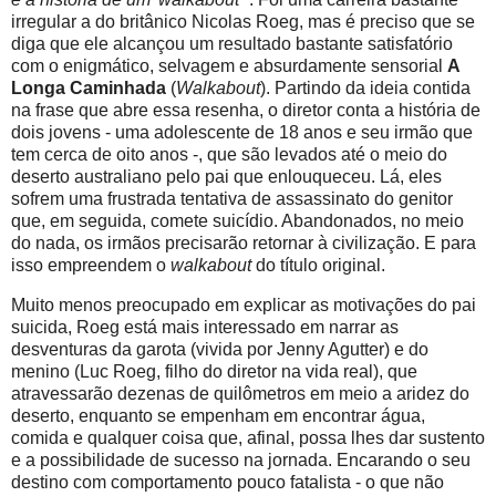
irregular a do britânico Nicolas Roeg, mas é preciso que se
diga que ele alcançou um resultado bastante satisfatório
com o enigmático, selvagem e absurdamente sensorial
A
Longa Caminhada
(
Walkabout
). Partindo da ideia contida
na frase que abre essa resenha, o diretor conta a história de
dois jovens - uma adolescente de 18 anos e seu irmão que
tem cerca de oito anos -, que são levados até o meio do
deserto australiano pelo pai que enlouqueceu. Lá, eles
sofrem uma frustrada tentativa de assassinato do genitor
que, em seguida, comete suicídio. Abandonados, no meio
do nada, os irmãos precisarão retornar à civilização. E para
isso empreendem o
walkabout
do título original.
Muito menos preocupado em explicar as motivações do pai
suicida, Roeg está mais interessado em narrar as
desventuras da garota (vivida por Jenny Agutter) e do
menino (Luc Roeg, filho do diretor na vida real), que
atravessarão dezenas de quilômetros em meio a aridez do
deserto, enquanto se empenham em encontrar água,
comida e qualquer coisa que, afinal, possa lhes dar sustento
e a possibilidade de sucesso na jornada. Encarando o seu
destino com comportamento pouco fatalista - o que não