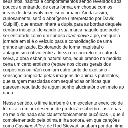
seus ritos, hábitos e comportamentos sendo revelados aos
poucos e entrando, de certa forma, em choque com os
ideais de desenvolvimentismo urbano. Ainda assim,
curiosamente, será o aborígene (interpretado por David
Gulpilil), que encaminhará a dupla para as bordas daquele
cenário inóspito, deixando a sua marca naquilo que pode
ser encarado como um curioso
road movie
a pé, em que a
jornada em si é o veículo para a consolidação de uma
grande amizade. Explorando de forma magistral o
antagonismo óbvio entre a frieza do concreto e o calor da
selva, a obra esbanja naturalismo, equilibrando na medida
certa um certo erotismo (repare nos closes gerais dos
corpos nus ou não) com um outro tanto de exotismo -
sensação ampliada pelas imagens de animais putrefatos,
que surgem mescladas com sequências oníricas que
parecem resultado de algum sonho alucinatório em meio ao
nada.
Nesse sentido, o filme também é um excelente exercício de
técnica, com um desenho de produção soberbo - as cenas
no meio do nada são claustrofobicamente bucólicas -, que é
complementado pela ótima trilha sonora, em que canções
como
Gasoline Alley
, de Rod Stewart, acabam por dar ritmo