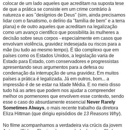
colocar de um lado aqueles que acreditam na suposta tese
de que a prática se consiste em um crime contrário à
natureza e aos "desígnios de Deus" (sim, ainda precisamos
lidar com o fanatismo, o delírio da "família de bem" e a terra
plana) e de outro aqueles que acreditam na legalização
como um avanço científico que possibilita às mulheres a
decisão sobre seus corpos - especialmente em casos que
envolvam violência, gravidez indesejada ou riscos para a
mãe (ou tudo ao mesmo tempo). É tão complexo que em
países como os Estados Unidos, a legislação varia de
Estado para Estado, com conservadores e progressistas
apresentando seus argumentos para a defesa ou
condenação da interrupção de uma gravidez. Em muitos
países a prática é legalizada. Já em outros, bom... a
impressão é de se estar na Idade Média. E no meio disso
tudo há as artes que podem nos ajudar a compreender
melhor os pormenores que envolvem esse contexto, sendo
esse o caso do absurdamente essencial
Never Rarely
Sometimes Always
, o mais recente trabalho da diretora
Eliza Hittman (que dirigiu episódios de
13 Reasons Why
).
No filme acompanhamos a verdadeira via crúcis da jovem