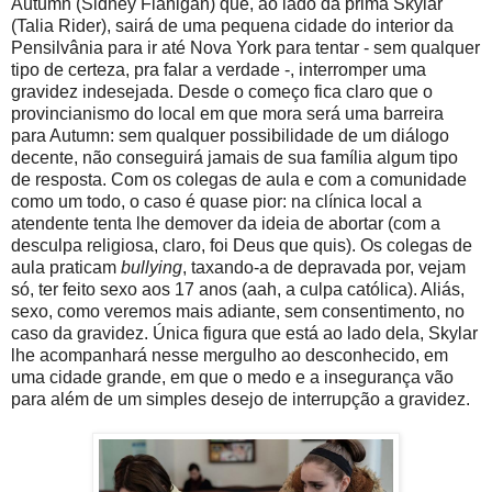
Autumn (Sidney Flanigan) que, ao lado da prima Skylar
(Talia Rider), sairá de uma pequena cidade do interior da
Pensilvânia para ir até Nova York para tentar - sem qualquer
tipo de certeza, pra falar a verdade -, interromper uma
gravidez indesejada. Desde o começo fica claro que o
provincianismo do local em que mora será uma barreira
para Autumn: sem qualquer possibilidade de um diálogo
decente, não conseguirá jamais de sua família algum tipo
de resposta. Com os colegas de aula e com a comunidade
como um todo, o caso é quase pior: na clínica local a
atendente tenta lhe demover da ideia de abortar (com a
desculpa religiosa, claro, foi Deus que quis). Os colegas de
aula praticam
bullying
, taxando-a de depravada por, vejam
só, ter feito sexo aos 17 anos (aah, a culpa católica). Aliás,
sexo, como veremos mais adiante, sem consentimento, no
caso da gravidez. Única figura que está ao lado dela, Skylar
lhe acompanhará nesse mergulho ao desconhecido, em
uma cidade grande, em que o medo e a insegurança vão
para além de um simples desejo de interrupção a gravidez.