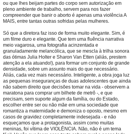
ou que lhes beijam partes do corpo sem autorização em
pleno ambiente de trabalho, servem para nos fazer
compreender que banir o aborto é apenas uma violência A
MAIS, entre tantas outras sofridas pelas mulheres.
Só que a diretora faz isso de forma muito elegante. Sim, é
um filme duro e elegante. Que tem uma fluência narrativa
meio vagarosa, uma fotografia acinzentada e
granuladamente melancólica, que se mescla à trilha sonora
das ótimas Julia Holter e Sharon Van Etten (aliás, prestem
atenção a ela atuando!), para formar um conjunto de grande
densidade, sobre um assunto mais do que necessário.
Aliás, cada vez mais necessário. Inteligente, a obra joga luz
as pequenas inseguranças de duas adolescentes que ainda
não sabem direito que decisões tomar na vida - observem a
maratona para comprar um bilhete de metrô -, e que
precisam, sem suporte algum da família, ou do Estado,
escolher entre ser ou não mãe em uma sociedade que
romantiza a maternidade e demoniza o oposto, mesmo em
casos de gravidez completamente indesejada - e não
esqueçamos que a protagonista, assim como muitas
meninas, foi vítima de VIOLÊNCIA. Não, não é um tema