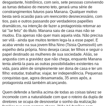
desgastante, histriônico, com seis, sete pessoas convivendo
as turras debaixo do mesmo teto, gerará uma série de
constrangimentos futuros para Manana. Qualquer motivo
besta será ocasião para um reencontro desnecessário, com
tios, pais e outros passando por verdadeiros papelões
dramáticos, na intenção de fazer a protagonista retornar ao
tal "lar feliz" do título. Manana saiu de casa mas não se
mudou. Ela apenas não quer mais aquela vida. Não precisa
ser vilã - ainda que muitos tentem lega-la a esse papel. E
acaba vendo na sua jovem filha Nino (Tsisia Qumsisvili) um
espelho dela própria. Nino deseja casar, ter filhos e seguir o
papel destinado as mulheres de sua sociedade. Aliás, se
angustia com a gravidez que não chega, enquanto Manana
tenta alertá-la para as outras possibilidades existentes na
vida, para além de simplesmente ser dona de casa e ter um
filho: estudar, trabalhar, viajar, ter independência. Pequenas
conquistas que, agora desamarrada, 35 anos após, a
protagonista está também alcançando.
Quem defende a família acima de todas as coisas talvez se
incomode com a naturalidade com que o roteiro da dupla de
diretores se ocupa de desnovelar o sonho da realização