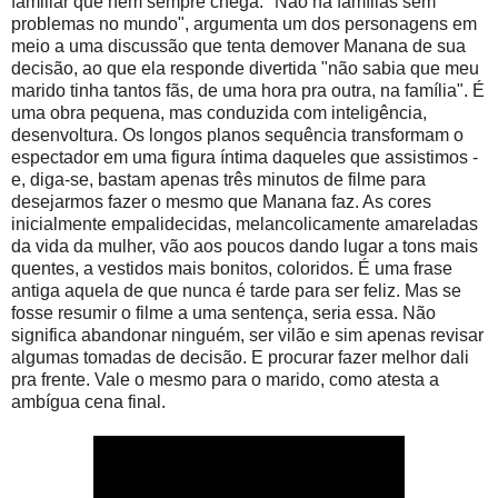
familiar que nem sempre chega. "Não há famílias sem
problemas no mundo", argumenta um dos personagens em
meio a uma discussão que tenta demover Manana de sua
decisão, ao que ela responde divertida "não sabia que meu
marido tinha tantos fãs, de uma hora pra outra, na família". É
uma obra pequena, mas conduzida com inteligência,
desenvoltura. Os longos planos sequência transformam o
espectador em uma figura íntima daqueles que assistimos -
e, diga-se, bastam apenas três minutos de filme para
desejarmos fazer o mesmo que Manana faz. As cores
inicialmente empalidecidas, melancolicamente amareladas
da vida da mulher, vão aos poucos dando lugar a tons mais
quentes, a vestidos mais bonitos, coloridos. É uma frase
antiga aquela de que nunca é tarde para ser feliz. Mas se
fosse resumir o filme a uma sentença, seria essa. Não
significa abandonar ninguém, ser vilão e sim apenas revisar
algumas tomadas de decisão. E procurar fazer melhor dali
pra frente. Vale o mesmo para o marido, como atesta a
ambígua cena final.