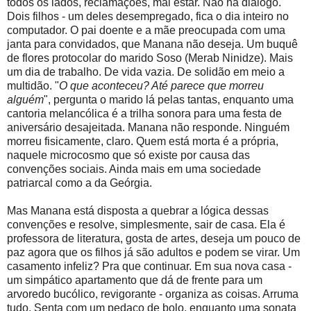
todos os lados, reclamações, mal estar. Não há diálogo.
Dois filhos - um deles desempregado, fica o dia inteiro no
computador. O pai doente e a mãe preocupada com uma
janta para convidados, que Manana não deseja. Um buquê
de flores protocolar do marido Soso (Merab Ninidze). Mais
um dia de trabalho. De vida vazia. De solidão em meio a
multidão. "
O que aconteceu? Até parece que morreu
alguém
", pergunta o marido lá pelas tantas, enquanto uma
cantoria melancólica é a trilha sonora para uma festa de
aniversário desajeitada. Manana não responde. Ninguém
morreu fisicamente, claro. Quem está morta é a própria,
naquele microcosmo que só existe por causa das
convenções sociais. Ainda mais em uma sociedade
patriarcal como a da Geórgia.
Mas Manana está disposta a quebrar a lógica dessas
convenções e resolve, simplesmente, sair de casa. Ela é
professora de literatura, gosta de artes, deseja um pouco de
paz agora que os filhos já são adultos e podem se virar. Um
casamento infeliz? Pra que continuar. Em sua nova casa -
um simpático apartamento que dá de frente para um
arvoredo bucólico, revigorante - organiza as coisas. Arruma
tudo. Senta com um pedaço de bolo, enquanto uma sonata