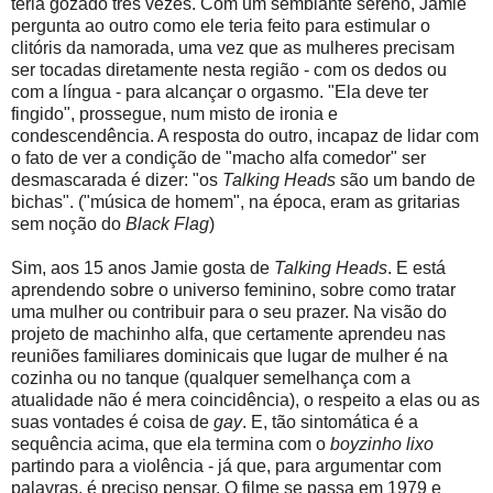
teria gozado três vezes. Com um semblante sereno, Jamie
pergunta ao outro como ele teria feito para estimular o
clitóris da namorada, uma vez que as mulheres precisam
ser tocadas diretamente nesta região - com os dedos ou
com a língua - para alcançar o orgasmo. "Ela deve ter
fingido", prossegue, num misto de ironia e
condescendência. A resposta do outro, incapaz de lidar com
o fato de ver a condição de "macho alfa comedor" ser
desmascarada é dizer: "os
Talking Heads
são um bando de
bichas". ("música de homem", na época, eram as gritarias
sem noção do
Black Flag
)
Sim, aos 15 anos Jamie gosta de
Talking Heads
. E está
aprendendo sobre o universo feminino, sobre como tratar
uma mulher ou contribuir para o seu prazer. Na visão do
projeto de machinho alfa, que certamente aprendeu nas
reuniões familiares dominicais que lugar de mulher é na
cozinha ou no tanque (qualquer semelhança com a
atualidade não é mera coincidência), o respeito a elas ou as
suas vontades é coisa de
gay
. E, tão sintomática é a
sequência acima, que ela termina com o
boyzinho lixo
partindo para a violência - já que, para argumentar com
palavras, é preciso pensar. O filme se passa em 1979 e