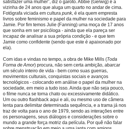
satisfazer uma mulher", diz o garoto. Abbie (Gerwig) é a
vizinha de 24 anos que aluga um quarto no andar de cima.
Fotógrafa viciada em cultura
punk
, é ela quem empresta
livros sobre feminismo e papel da mulher na sociedade para
Jamie. Por fim temos Julie (Fanning) uma moça de 17 anos
que sonha em ser psicóloga - ainda que ela pareça ser
incapaz de analisar a sua própria condição - e que tem
Jamie como confidente (sendo que este é apaixonado por
ela).
Com idas e vindas no tempo, a obra de Mike Mills (
Toda
Forma de Amor
) procura, não sem certa ambição, abarcar
um século inteiro de vida - bem como suas guerras,
movimentos culturais, conquistas sociais e avanços
tecnológicos - colocando em análise o papel da mulher na
sociedade, em meio a tudo isso. Ainda que não seja pouco,
o filme nunca se torna chato ou excessivamente didático.
Um ou outro flashback aqui e ali, ou mesmo uso de câmera
lenta para delimitar determinada sequência, e a trama já nos
traz de volta para o ano de 1979, sendo as interações entre
os personagens, seus diálogos e considerações sobre o
mundo a grande força motriz da película. Por quê não falar
sobre menstruação em meio a uma janta com amigos,