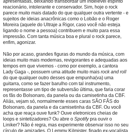
apresentadas, deixando transbordar um indelével espírito
reacionário, intolerante e conservador. Sim, hoje o rock
parece muito mais datado do que qualquer outra vertente - e
sujeitos de ideias anacrônicas como o Lobão e o Roger
Moreira (aquele do Ultraje a Rigor, caso você não esteja
ligando o nome a pessoa) contribuem e muito para essa
impressão. Com tanta música boa e plural o rock parece,
enfim, agonizar.
Não por acaso, grandes figuras do mundo da música, com
ideias muito mais modernas, revigorantes e adequadas aos
tempos em que vivemos - como por exemplo, a cantora
Lady Gaga -, possuem uma atitude muito mais
rock and roll
do que qualquer outro desses que empunha(va) uma
guitarra, como se fazer barulho com tal instrumento,
representasse um tipo de subversão última, que faria corar
os fãs do Bolsonaro, da panela ou da camisetinha da CBF.
Aliás, vejam só, normalmente esses caras SÃO FÃS do
Bolsonaro, da panela e da camisetinha da CBF. Ou você
acha que reaça ouve funk? Ouve eletronices cheias de
loops e sintetizadores? Ou abre o
Spotify
pra ouvir o
Liniker? Não é regra, mas experimente observar isso no seu
círculo de amizades. O Lemmy Kilmister, finado ex-vocalista