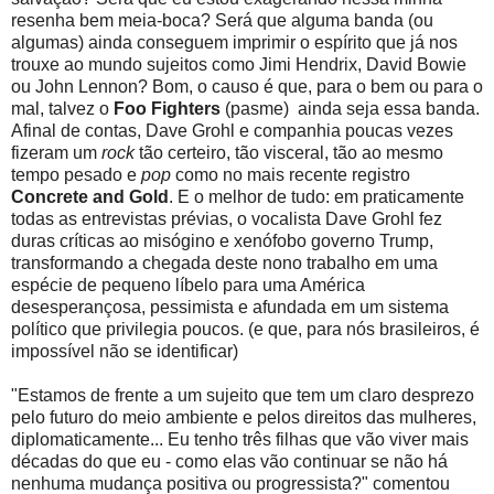
resenha bem meia-boca? Será que alguma banda (ou
algumas) ainda conseguem imprimir o espírito que já nos
trouxe ao mundo sujeitos como Jimi Hendrix, David Bowie
ou John Lennon? Bom, o causo é que, para o bem ou para o
mal, talvez o
Foo Fighters
(pasme) ainda seja essa banda.
Afinal de contas, Dave Grohl e companhia poucas vezes
fizeram um
rock
tão certeiro, tão visceral, tão ao mesmo
tempo pesado e
pop
como no mais recente registro
Concrete and Gold
. E o melhor de tudo: em praticamente
todas as entrevistas prévias, o vocalista Dave Grohl fez
duras críticas ao misógino e xenófobo governo Trump,
transformando a chegada deste nono trabalho em uma
espécie de pequeno líbelo para uma América
desesperançosa, pessimista e afundada em um sistema
político que privilegia poucos. (e que, para nós brasileiros, é
impossível não se identificar)
"Estamos de frente a um sujeito que tem um claro desprezo
pelo futuro do meio ambiente e pelos direitos das mulheres,
diplomaticamente... Eu tenho três filhas que vão viver mais
décadas do que eu - como elas vão continuar se não há
nenhuma mudança positiva ou progressista?" comentou