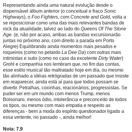
Representando ainda uma natural evolução desde o
dispensável álbum anterior (o conceitual e fraco
Sonic
Highways
), o
Foo Fighters
, com
Concrete and Gold
, volta a
se reposicionar como uma das mais relevantes bandas de
rock da atualidade, talvez ao lado do
Queens Of The Stone
Age
. (e, não por acaso, ambas as bandas excursionarão
juntas no próximo ano, com direito a parada em Porto
Alegre) Equilibrando ainda momentos mais pesados e
roqueiros (como no petardo
La Dee Da
) com outras mais
intimistas e sutis (como no caso da excelente
Dirty Water
)
Grohl e companhia nos lembram que, no fim das contas,
esse estilo musical tão maltratado hoje em dia, ou mesmo
tão alinhado a idéias retrógradas de um passado que insiste
em reaparecer, ainda está aí para que todos possam se
divertir. Petralhas, coxinhas, reacionários, progressistas. Se
puder ser em um mundo com menos Trump, menos
Bolsonaro, menos ódio, intolerância e preconceito de todos
os tipos, ou mesmo com mais empatia e respeito as
diferenças - bem a moda do espírito questionador ligado a
essa vertente, no passado -, ainda melhor!
Nota: 7,9