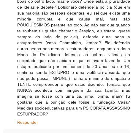
boas do outro lado, mas e você? Onde está a pluralidade
de ideias e debate? Bolsonaro defende a polícia (que em
sua maioria são pessoas decentes, eu sei que existe uma
minoria corrupta e que causa mal, mas são
POUQUÍSSIMOS perante ao todo. Ao não ser que quando
te roubem tu queira chamar o Jaspion, eu estarei quase
sempre do lado do policial), defende dura pena a
estupradores (caso Champinha, lembra? Ele defendia
duras penas aos menores estupradores, enquanto a dona
Maria do Presidiário defendia as pobres vítimas da
sociedade que não sabiam o que estavam fazendo: Um
estupro praticado por um homem de 20 anos ou de 16,
continua sendo ESTUPRO e uma violência absurda que
não pode passar IMPUNE.) Tenha o mínimo de empatia e
TENTE compreender o que estou dizendo. Tomara que
NUNCA aconteça com ninguém da sua família, mas
imagina se fosse com uma tia, irmã, prima, mãe? Tu
gostaria que a punição dele fosse a fundação Casa?
Medidas socioeducativas para um PSICOPATA ASSASSINO
ESTUPRADOR?
Responder