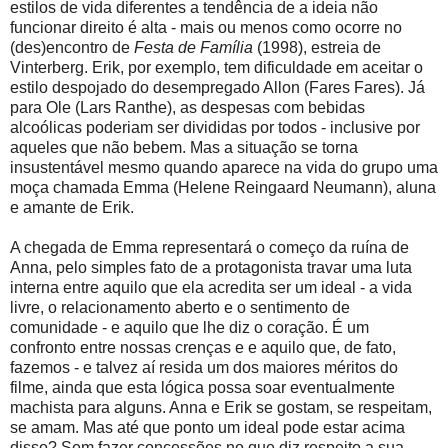
estilos de vida diferentes a tendência de a ideia não
funcionar direito é alta - mais ou menos como ocorre no
(des)encontro de
Festa de Família
(1998), estreia de
Vinterberg. Erik, por exemplo, tem dificuldade em aceitar o
estilo despojado do desempregado Allon (Fares Fares). Já
para Ole (Lars Ranthe), as despesas com bebidas
alcoólicas poderiam ser divididas por todos - inclusive por
aqueles que não bebem. Mas a situação se torna
insustentável mesmo quando aparece na vida do grupo uma
moça chamada Emma (Helene Reingaard Neumann), aluna
e amante de Erik.
A chegada de Emma representará o começo da ruína de
Anna, pelo simples fato de a protagonista travar uma luta
interna entre aquilo que ela acredita ser um ideal - a vida
livre, o relacionamento aberto e o sentimento de
comunidade - e aquilo que lhe diz o coração. É um
confronto entre nossas crenças e e aquilo que, de fato,
fazemos - e talvez aí resida um dos maiores méritos do
filme, ainda que esta lógica possa soar eventualmente
machista para alguns. Anna e Erik se gostam, se respeitam,
se amam. Mas até que ponto um ideal pode estar acima
disso? Sem fazer concessões no que diz respeito a sua