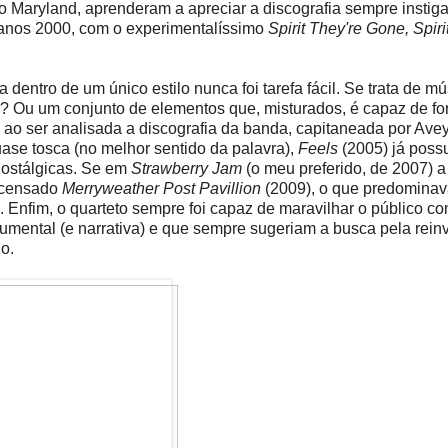
do Maryland, aprenderam a apreciar a discografia sempre instig
 anos 2000, com o experimentalíssimo
Spirit They're Gone, Spiri
entro de um único estilo nunca foi tarefa fácil. Se trata de mú
? Ou um conjunto de elementos que, misturados, é capaz de fo
ao ser analisada a discografia da banda, capitaneada por Avey
ase tosca (no melhor sentido da palavra),
Feels
(2005) já poss
nostálgicas. Se em
Strawberry Jam
(o meu preferido, de 2007) 
incensado
Merryweather Post Pavillion
(2009), o que predominav
Enfim, o quarteto sempre foi capaz de maravilhar o público c
trumental (e narrativa) e que sempre sugeriam a busca pela rein
o.