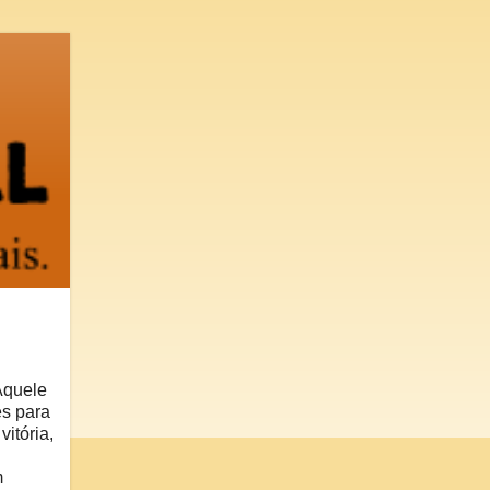
Aquele
es para
itória,
m