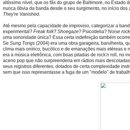
altíssimo nível, que os fãs do grupo de Baltimore, no Estado 
nunca óbvia da banda desde o seu surgimento, no início dos
They're Vanished
.
Até mesmo pela capacidade de improviso, categorizar a banda d
experimental?
Freak folk
?
Shoegaze
? Psicodelia?
Noise rock
uma sonoridade única? Essa certa indefinição também ocorre 
Se
Sung Tongs
(2004) era uma obra garageira, barulhenta, qu
clima mais onírico, bucólico e de emanações mais etéreas e 
era a música eletrônica, com boas pitadas de rock'n roll, no 
aceno pop que não surpreenderia em rádios mais descoladas. 
seus registros diferentes, dotados de certa complexidade ins
sem que isso representasse a fuga de um "modelo" de trabalh