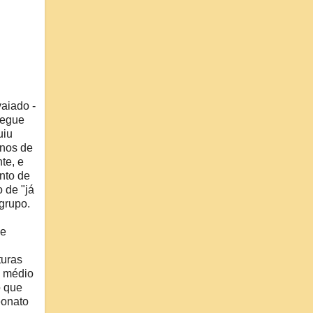
vaiado -
segue
uiu
anos de
te, e
nto de
 de "já
 grupo.
de
turas
o médio
ó que
onato