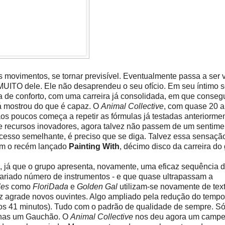
s movimentos, se tornar previsível. Eventualmente passa a ser 
 MUITO dele. Ele não desaprendeu o seu ofício. Em seu íntimo 
a de conforto, com uma carreira já consolidada, em que conseg
já mostrou do que é capaz. O
Animal Collective
, com quase 20 
aos poucos começa a repetir as fórmulas já testadas anteriormen
e recursos inovadores, agora talvez não passem de um sentime
cesso semelhante, é preciso que se diga. Talvez essa sensação
com o recém lançado
Painting With
, décimo disco da carreira do
, já que o grupo apresenta, novamente, uma eficaz sequência 
riado número de instrumentos - e que quase ultrapassam a
les
como
FloriDada
e
Golden Gal
utilizam-se novamente de tex
ez agrade novos ouvintes. Algo ampliado pela redução do temp
 os 41 minutos). Tudo com o padrão de qualidade de sempre. S
apenas um Gauchão. O
Animal Collective
nos deu agora um campe