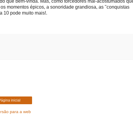
is do que bem-vinda. Mas, como torcedores mal-acostumados qu
os momentos épicos, a sonoridade grandiosa, as "conquistas
sa 10 pode muito mais!.
Página inicial
ersão para a web