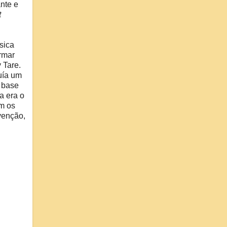
ante e
t
sica
rmar
 Tare.
uía um
a base
a era o
om os
venção,