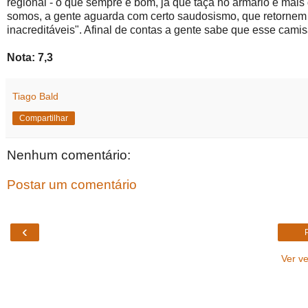
regional - o que sempre é bom, já que taça no armário é ma
somos, a gente aguarda com certo saudosismo, que retornem 
inacreditáveis". Afinal de contas a gente sabe que esse cami
Nota: 7,3
Tiago Bald
Compartilhar
Nenhum comentário:
Postar um comentário
‹
Ver v