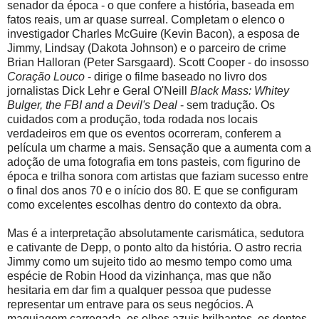
senador da época - o que confere a história, baseada em
fatos reais, um ar quase surreal. Completam o elenco o
investigador Charles McGuire (Kevin Bacon), a esposa de
Jimmy, Lindsay (Dakota Johnson) e o parceiro de crime
Brian Halloran (Peter Sarsgaard). Scott Cooper - do insosso
Coração Louco
- dirige o filme baseado no livro dos
jornalistas Dick Lehr e Geral O'Neill
Black Mass: Whitey
Bulger, the FBI and a Devil's Deal
- sem tradução. Os
cuidados com a produção, toda rodada nos locais
verdadeiros em que os eventos ocorreram, conferem a
película um charme a mais. Sensação que a aumenta com a
adoção de uma fotografia em tons pasteis, com figurino de
época e trilha sonora com artistas que faziam sucesso entre
o final dos anos 70 e o início dos 80. E que se configuram
como excelentes escolhas dentro do contexto da obra.
Mas é a interpretação absolutamente carismática, sedutora
e cativante de Depp, o ponto alto da história. O astro recria
Jimmy como um sujeito tido ao mesmo tempo como uma
espécie de Robin Hood da vizinhança, mas que não
hesitaria em dar fim a qualquer pessoa que pudesse
representar um entrave para os seus negócios. A
maquiagem carregada, os olhos azuis brilhantes, os dentes