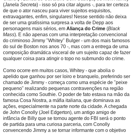
(
Janela Secreta
) - isso só pra citar alguns -, para ter certeza
de que o ator nasceu para viver sujeitos esquisitos,
extravagantes, enfim, singulares! Nesse sentido não deixa
de ser uma gratíssima surpresa a volta de Depp aos
personagens mais sérios, em
Aliança do Crime
(
Black
Mass
). E não apenas com uma interpretação convencional
do criminoso Jimmy "Whitey" Bulger - um dos mais famosos
do sul de Boston nos anos 70 -, mas com a entrega de uma
composição dramática visceral de um sujeito capaz de fazer
qualquer coisa para atingir o topo no submundo do crime.
Como ocorre em muitos casos, Whitey - que abolia o
apelido que ganhou por ser loiro e branquelo, preferindo ser
chamado de Jimmy - começa como uma espécie de "peixe
pequeno" realizando pequenas contravenções na região
conhecida como Southie. O poder de fato estava na mão da
famosa Cosa Nostra, a máfia italiana, que dominava as
ações, especialmente na parte norte da cidade. A chegada
de John Conolly (Joel Edgerton), um antigo amigo de
infância de Billy que se tornou agente do FBI será o ponto
de partida para uma curiosa parceria, com Conolly
convencendo Jimmy a se tornar informante com o objetivo