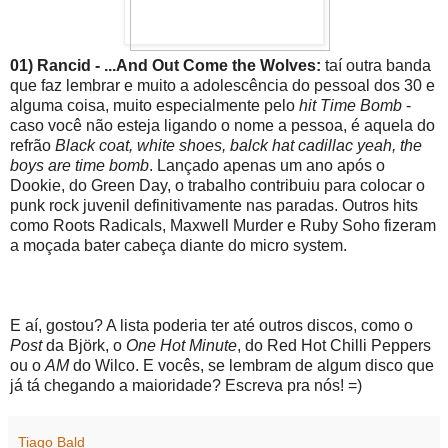
01) Rancid - ...And Out Come the Wolves:
taí outra banda
que faz lembrar e muito a adolescência do pessoal dos 30 e
alguma coisa, muito especialmente pelo
hit Time Bomb
-
caso você não esteja ligando o nome a pessoa, é aquela do
refrão
Black coat, white shoes, balck hat cadillac yeah, the
boys are time bomb
. Lançado apenas um ano após o
Dookie, do Green Day, o trabalho contribuiu para colocar o
punk rock juvenil definitivamente nas paradas. Outros hits
como Roots Radicals, Maxwell Murder e Ruby Soho fizeram
a moçada bater cabeça diante do micro system.
E aí, gostou? A lista poderia ter até outros discos, como o
Post
da Björk, o
One Hot Minute
, do Red Hot Chilli Peppers
ou o
AM
do Wilco. E vocês, se lembram de algum disco que
já tá chegando a maioridade? Escreva pra nós! =)
Tiago Bald