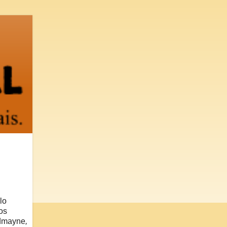
lo
los
edmayne
,