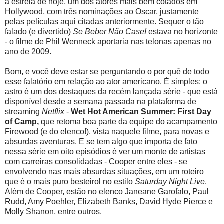
a estrela de hoje, um dos atores mais bem cotados em
Hollywood, com três nominações ao Oscar, justamente
pelas películas aqui citadas anteriormente. Sequer o tão
falado (e divertido)
Se Beber Não Case!
estava no horizonte
- o filme de Phil Wenneck aportaria nas telonas apenas no
ano de 2009.
Bom, e você deve estar se perguntando o por quê de todo
esse falatório em relação ao ator americano. É simples: o
astro é um dos destaques da recém lançada série - que está
disponível desde a semana passada na plataforma de
streaming
Netflix
-
Wet Hot American Summer: First Day
of Camp,
que retoma boa parte da equipe do acampamento
Firewood (e do elenco!), vista naquele filme, para novas e
absurdas aventuras. E se tem algo que importa de fato
nessa série em oito episódios é ver um monte de artistas
com carreiras consolidadas - Cooper entre eles - se
envolvendo nas mais absurdas situações, em um roteiro
que é o mais puro besteirol no estilo
Saturday Night Live
.
Além de Cooper, estão no elenco Janeane Garofalo, Paul
Rudd, Amy Poehler, Elizabeth Banks, David Hyde Pierce e
Molly Shanon, entre outros.