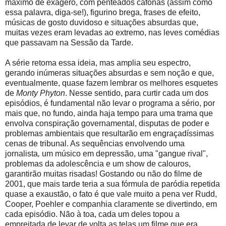
máximo de exagero, com penteados cafonas (assim como
essa palavra, diga-se!), figurino brega, frases de efeito,
músicas de gosto duvidoso e situações absurdas que,
muitas vezes eram levadas ao extremo, nas leves comédias
que passavam na Sessão da Tarde.
A série retoma essa ideia, mas amplia seu espectro,
gerando inúmeras situações absurdas e sem noção e que,
eventualmente, quase fazem lembrar os melhores esquetes
de
Monty Phyton
. Nesse sentido, para curtir cada um dos
episódios, é fundamental não levar o programa a sério, por
mais que, no fundo, ainda haja tempo para uma trama que
envolva conspiração governamental, disputas de poder e
problemas ambientais que resultarão em engraçadíssimas
cenas de tribunal. As sequências envolvendo uma
jornalista
,
um músico em depressão, uma "gangue rival",
problemas da adolescência e um show de calouros,
garantirão muitas risadas! Gostando ou não do filme de
2001, que mais tarde teria a sua fórmula de paródia repetida
quase a exaustão, o fato é que vale muito a pena ver Rudd,
Cooper, Poehler e companhia claramente se divertindo, em
cada episódio. Não à toa, cada um deles topou a
empreitada de levar de volta as telas um filme que era