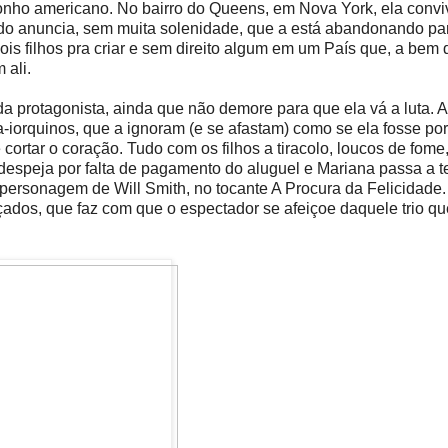
sonho americano. No bairro do Queens, em Nova York, ela conv
ido anuncia, sem muita solenidade, que a está abandonando par
s filhos pra criar e sem direito algum em um País que, a bem 
 ali.
 da protagonista, ainda que não demore para que ela vá a luta. A
-iorquinos, que a ignoram (e se afastam) como se ela fosse po
rtar o coração. Tudo com os filhos a tiracolo, loucos de fome
a despeja por falta de pagamento do aluguel e Mariana passa a t
o personagem de Will Smith, no tocante A Procura da Felicidade.
çados, que faz com que o espectador se afeiçoe daquele trio qu