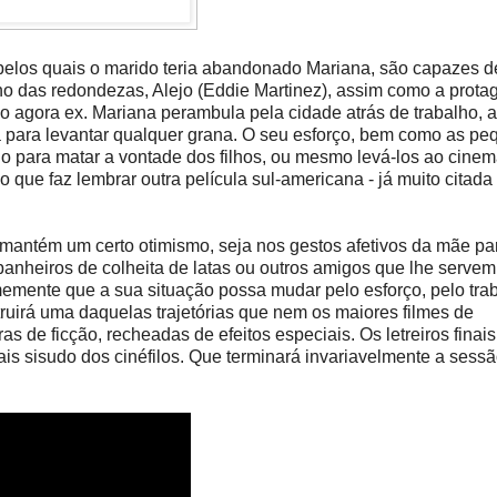
 pelos quais o marido teria abandonado Mariana, são capazes d
o das redondezas, Alejo (Eddie Martinez), assim como a protag
 agora ex. Mariana perambula pela cidade atrás de trabalho, a
va para levantar qualquer grana. O seu esforço, bem como as p
 para matar a vontade dos filhos, ou mesmo levá-los ao cinema
 que faz lembrar outra película sul-americana - já muito citada
a mantém um certo otimismo, seja nos gestos afetivos da mãe p
mpanheiros de colheita de latas ou outros amigos que lhe servem
memente que a sua situação possa mudar pelo esforço, pelo tra
truirá uma daquelas trajetórias que nem os maiores filmes de
e ficção, recheadas de efeitos especiais. Os letreiros finais,
mais sisudo dos cinéfilos. Que terminará invariavelmente a sess