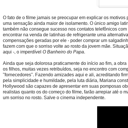
O fato de o filme jamais se preocupar em explicar os motivos
uma sensação ainda maior de isolamento. O único amigo latin
também não consegue sucesso nos contatos telefônicos com o
encontrar na venda de latinhas de refrigerante uma alternati
compensações geradas por ele - poder comprar um salgadinho
fazem com que o sorriso volte ao rosto da jovem mãe. Situação
aqui -, o imperdível
O Banheiro do Papa
.
Ainda que seja dolorosa praticamente do início ao fim, a obr
os filhos, muitas vezes retribuídos, seja no encontro com co
"fornecedores". Fazendo amizades aqui e ali, acreditando fir
pela simplicidade e humildade, pela luta diária, Mariana cons
Hollywood são capazes de apresentar em suas pomposas obras d
realistas quanto os do começo do filme, farão arrepiar até o 
um sorriso no rosto. Salve o cinema independente.