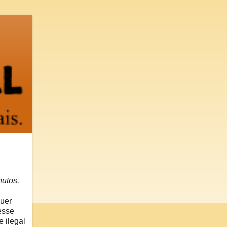
utos.
quer
esse
 ilegal