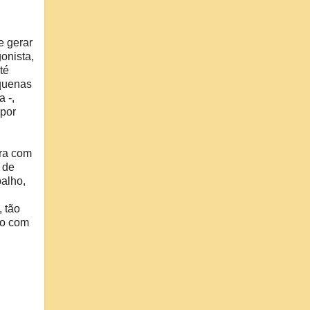
e gerar
onista,
té
equenas
 -,
 por
ara com
 de
balho,
 tão
ão com