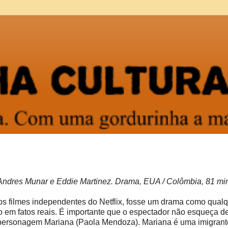
ndres Munar e Eddie Martinez. Drama, EUA / Colômbia, 81 min
 os filmes independentes do Netflix, fosse um drama como qual
do em fatos reais. É importante que o espectador não esqueça d
personagem Mariana (Paola Mendoza). Mariana é uma imigrante