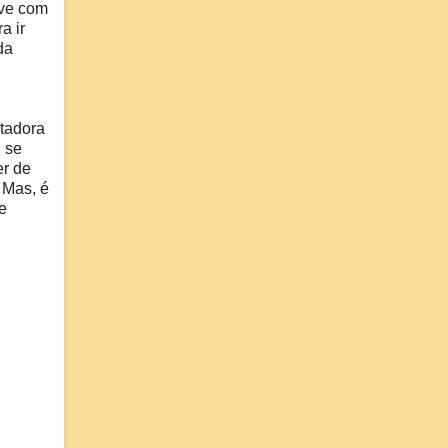
ive com
a ir
da
rtadora
, se
er de
 Mas, é
e