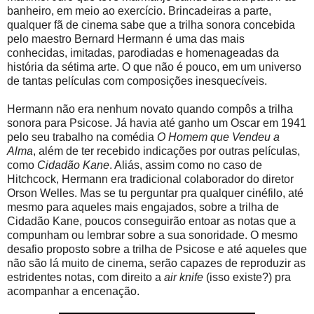
banheiro, em meio ao exercício. Brincadeiras a parte,
qualquer fã de cinema sabe que a trilha sonora concebida
pelo maestro Bernard Hermann é uma das mais
conhecidas, imitadas, parodiadas e homenageadas da
história da sétima arte. O que não é pouco, em um universo
de tantas películas com composições inesquecíveis.
Hermann não era nenhum novato quando compôs a trilha
sonora para Psicose. Já havia até ganho um Oscar em 1941
pelo seu trabalho na comédia
O Homem que Vendeu a
Alma
, além de ter recebido indicações por outras películas,
como
Cidadão Kane
. Aliás, assim como no caso de
Hitchcock, Hermann era tradicional colaborador do diretor
Orson Welles. Mas se tu perguntar pra qualquer cinéfilo, até
mesmo para aqueles mais engajados, sobre a trilha de
Cidadão Kane, poucos conseguirão entoar as notas que a
compunham ou lembrar sobre a sua sonoridade. O mesmo
desafio proposto sobre a trilha de Psicose e até aqueles que
não são lá muito de cinema, serão capazes de reproduzir as
estridentes notas, com direito a
air knife
(isso existe?) pra
acompanhar a encenação.