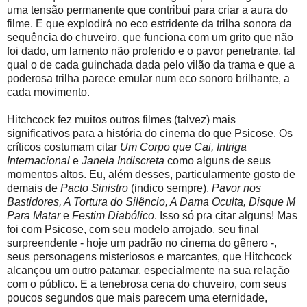
uma tensão permanente que contribui para criar a aura do
filme. E que explodirá no eco estridente da trilha sonora da
sequência do chuveiro, que funciona com um grito que não
foi dado, um lamento não proferido e o pavor penetrante, tal
qual o de cada guinchada dada pelo vilão da trama e que a
poderosa trilha parece emular num eco sonoro brilhante, a
cada movimento.
Hitchcock fez muitos outros filmes (talvez) mais
significativos para a história do cinema do que Psicose. Os
críticos costumam citar
Um Corpo que Cai, Intriga
Internacional
e
Janela Indiscreta
como alguns de seus
momentos altos. Eu, além desses, particularmente gosto de
demais de
Pacto Sinistro
(indico sempre),
Pavor nos
Bastidores, A Tortura do Silêncio, A Dama Oculta, Disque M
Para Matar
e
Festim Diabólico
. Isso só pra citar alguns! Mas
foi com Psicose, com seu modelo arrojado, seu final
surpreendente - hoje um padrão no cinema do gênero -,
seus personagens misteriosos e marcantes, que Hitchcock
alcançou um outro patamar, especialmente na sua relação
com o público. E a tenebrosa cena do chuveiro, com seus
poucos segundos que mais parecem uma eternidade,