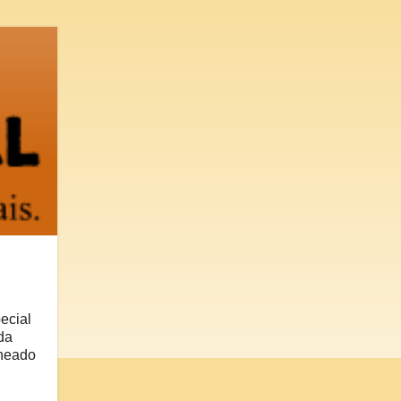
ecial
da
aneado