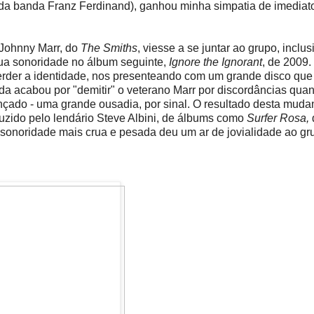
 da banda Franz Ferdinand), ganhou minha simpatia de imediat
 Johnny Marr, do
The Smiths
, viesse a se juntar ao grupo, inclu
ua sonoridade no álbum seguinte,
Ignore the Ignorant
, de 2009
er a identidade, nos presenteando com um grande disco que v
nda acabou por "demitir" o veterano Marr por discordâncias quan
nçado - uma grande ousadia, por sinal. O resultado desta mudan
duzido pelo lendário Steve Albini, de álbums como
Surfer Rosa,
a sonoridade mais crua e pesada deu um ar de jovialidade ao gr