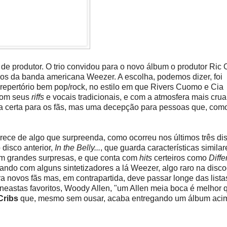
de produtor. O trio convidou para o novo álbum o produtor Ric 
cos da banda americana Weezer. A escolha, podemos dizer, foi
repertório bem pop/rock, no estilo em que Rivers Cuomo e Cia
com seus
riffs
e vocais tradicionais, e com a atmosfera mais cru
a certa para os fãs, mas uma decepção para pessoas que, como
rece de algo que surpreenda, como ocorreu nos últimos três dis
disco anterior,
In the Belly...
, que guarda características similar
sem grandes surpresas, e que conta com
hits
certeiros como
Diffe
ontando com alguns sintetizadores a lá Weezer, algo raro na disco
 novos fãs mas, em contrapartida, deve passar longe das lista
astas favoritos, Woody Allen, "um Allen meia boca é melhor 
Cribs
que, mesmo sem ousar, acaba entregando um álbum aci