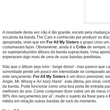
A novidade desta vez não é tão grande, exceto pela mudança 
vocalista da banda The Cars e conhecido por produzir os dis
apropriada, visto que em
For All My Sisters
o grupo criou um 
costumavam fazer. Obviamente, ainda é o
Cribs
de sempre, 
os superproduzidos álbuns da banda supracitada. Uma apost
esperavam algo mais de uma de suas bandas prediletas.
Não que o álbum seja ruim - longe disso! - mas parece que ca
sonoridade perde um pouco em intensidade se comparado ao 
este lançamento.
For All My Sisters
é um disco previsível, 
Angle
,
Mr. Wrong
e
An Ivory Hand
- esta última, por sinal, c
da banda. Pode funcionar como uma boa porta de entrada para
melhores do ano. Como costumam dizer sobre um de meus cine
90% dos lançamentos por aí", mudo o sujeito da frase para o
média em relação outras bandas de rock do momento.