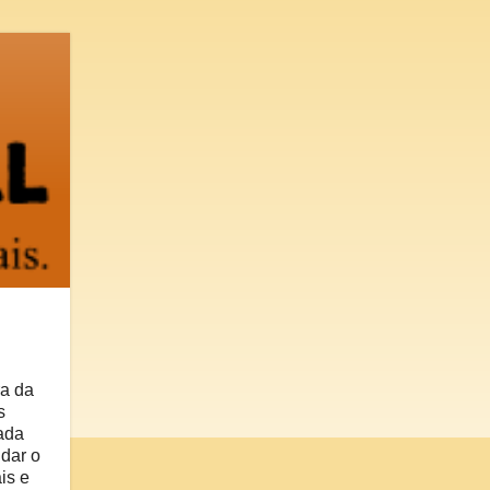
ra da
s
ada
 dar o
is e