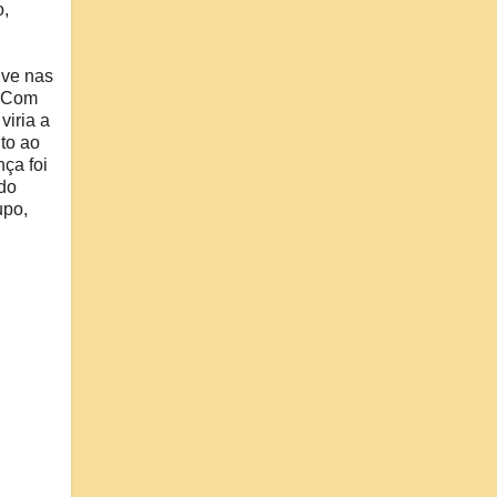
o,
sive nas
. Com
iria a
to ao
ça foi
do
upo,