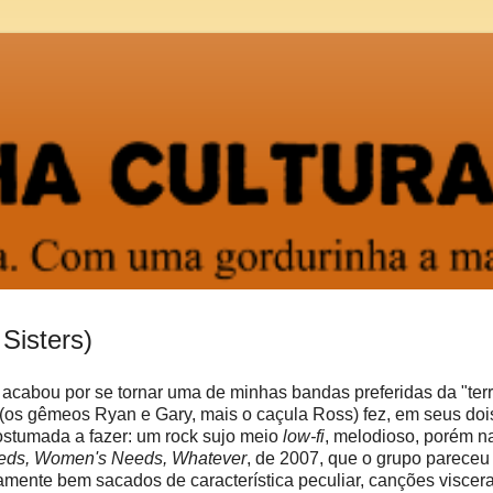
Sisters)
 acabou por se tornar uma de minhas bandas preferidas da "ter
(os gêmeos Ryan e Gary, mais o caçula Ross) fez, em seus doi
costumada a fazer: um rock sujo meio
low-fi
, melodioso, porém n
eds, Women's Needs, Whatever
, de 2007, que o grupo pareceu
ente bem sacados de característica peculiar, canções viscera