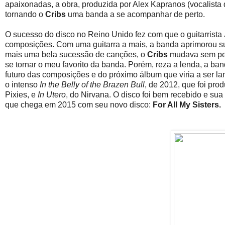
apaixonadas, a obra, produzida por Alex Kapranos (vocalista
tornando o
Cribs
uma banda a se acompanhar de perto.
O sucesso do disco no Reino Unido fez com que o guitarrista
composições. Com uma guitarra a mais, a banda aprimorou s
mais uma bela sucessão de canções, o
Cribs
mudava sem perd
se tornar o meu favorito da banda. Porém, reza a lenda, a ba
futuro das composições e do próximo álbum que viria a ser la
o intenso
In the Belly of the Brazen Bull
, de 2012, que foi pro
Pixies, e
In Utero
, do Nirvana. O disco foi bem recebido e su
que chega em 2015 com seu novo disco:
For All My Sisters.