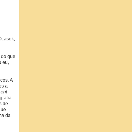
Ocasek,
a do que
 eu,
cos. A
es a
rent
grafia
s de
que
ma da